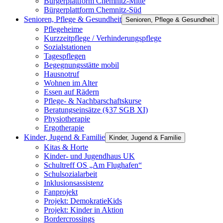
Bürgerplattform Chemnitz-Mitte
Bürgerplattform Chemnitz-Süd
Senioren, Pflege & Gesundheit
Senioren, Pflege & Gesundheit
Pflegeheime
Kurzzeitpflege / Verhinderungspflege
Sozialstationen
Tagespflegen
Begegnungsstätte mobil
Hausnotruf
Wohnen im Alter
Essen auf Rädern
Pflege- & Nachbarschaftskurse
Beratungseinsätze (§37 SGB XI)
Physiotherapie
Ergotherapie
Kinder, Jugend & Familie
Kinder, Jugend & Familie
Kitas & Horte
Kinder- und Jugendhaus UK
Schultreff OS „Am Flughafen“
Schulsozialarbeit
Inklusionsassistenz
Fanprojekt
Projekt: DemokratieKids
Projekt: Kinder in Aktion
Bordercrossings