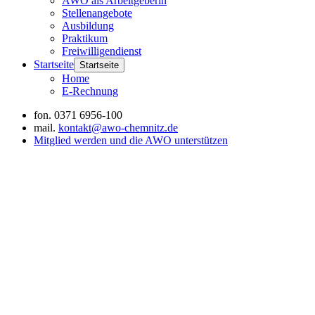
AWO als Arbeitgeberin
Stellenangebote
Ausbildung
Praktikum
Freiwilligendienst
Startseite
Startseite
Home
E-Rechnung
fon.
0371 6956-100
mail.
kontakt@awo-chemnitz.de
Mitglied werden und die AWO unterstützen