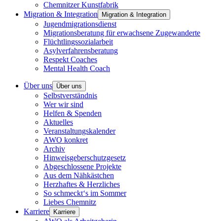
Chemnitzer Kunstfabrik
Migration & Integration
Migration & Integration
Jugendmigrationsdienst
Migrationsberatung für erwachsene Zugewanderte
Flüchtlingssozialarbeit
Asylverfahrensberatung
Respekt Coaches
Mental Health Coach
Über uns
Über uns
Selbstverständnis
Wer wir sind
Helfen & Spenden
Aktuelles
Veranstaltungskalender
AWO konkret
Archiv
Hinweisgeberschutzgesetz
Abgeschlossene Projekte
Aus dem Nähkästchen
Herzhaftes & Herzliches
So schmeckt‘s im Sommer
Liebes Chemnitz
Karriere
Karriere