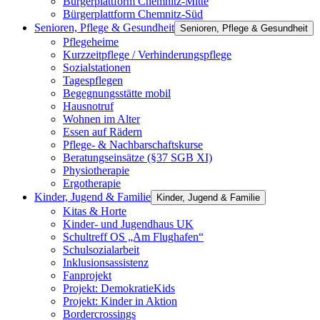
Bürgerplattform Chemnitz-Mitte
Bürgerplattform Chemnitz-Süd
Senioren, Pflege & Gesundheit
Senioren, Pflege & Gesundheit
Pflegeheime
Kurzzeitpflege / Verhinderungspflege
Sozialstationen
Tagespflegen
Begegnungsstätte mobil
Hausnotruf
Wohnen im Alter
Essen auf Rädern
Pflege- & Nachbarschaftskurse
Beratungseinsätze (§37 SGB XI)
Physiotherapie
Ergotherapie
Kinder, Jugend & Familie
Kinder, Jugend & Familie
Kitas & Horte
Kinder- und Jugendhaus UK
Schultreff OS „Am Flughafen“
Schulsozialarbeit
Inklusionsassistenz
Fanprojekt
Projekt: DemokratieKids
Projekt: Kinder in Aktion
Bordercrossings