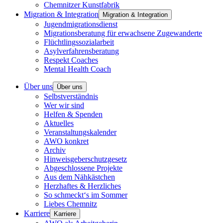
Chemnitzer Kunstfabrik
Migration & Integration
Migration & Integration
Jugendmigrationsdienst
Migrationsberatung für erwachsene Zugewanderte
Flüchtlingssozialarbeit
Asylverfahrensberatung
Respekt Coaches
Mental Health Coach
Über uns
Über uns
Selbstverständnis
Wer wir sind
Helfen & Spenden
Aktuelles
Veranstaltungskalender
AWO konkret
Archiv
Hinweisgeberschutzgesetz
Abgeschlossene Projekte
Aus dem Nähkästchen
Herzhaftes & Herzliches
So schmeckt‘s im Sommer
Liebes Chemnitz
Karriere
Karriere