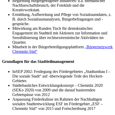
Begleitung bürgergetragener Initiativen: u.a. thematischer
Nachbarschaftsbrunch, der Fotoklub und die
Kreativwerkstatt.
Ermittlung, Aufbereitung und Pflege von Sozialraumdaten, z.
B. durch Sozialraumanalysen, Bürgerbefragungen und -
gespräche.
Mitwirkung am Runden Tisch für demokratisches
Engagement im Stadtteil mit Aktionen zur Information und
Sensibilisierung über rechtsextremistische Aktivitäten im
Quartier.
Mitarbeit in der Bürgerbeteiligungsplattform
„Bürgernetzwerk
Chemnitz-Süd“
Grundlagen für das Stadtteilmanagement
InSEP 2002: Festlegung des Fördergebietes „Stadtumbau I –
Die soziale Stadt“ auf -überwiegende Teile des Heckert-
Gebietes
Städtebauliches Entwicklungskonzept – Chemnitz 2020
(SEKo 2020) von 2009 und die darauf basierenden
Gebietspässe von 2012
Anpassung Förderkulisse im Rahmen der Nachhaltigen
sozialen Stadtentwicklung ESF im Fördergebiet „ESF –
Chemnitz Süd“ von 2015 und Fortschreibung 2017