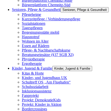
Bürgerplattform Chemnitz-Mitte
Bürgerplattform Chemnitz-Süd
Senioren, Pflege & Gesundheit
Senioren, Pflege & Gesundheit
Pflegeheime
Kurzzeitpflege / Verhinderungspflege
Sozialstationen
Tagespflegen
Begegnungsstätte mobil
Hausnotruf
Wohnen im Alter
Essen auf Rädern
Pflege- & Nachbarschaftskurse
Beratungseinsätze (§37 SGB XI)
Physiotherapie
Ergotherapie
Kinder, Jugend & Familie
Kinder, Jugend & Familie
Kitas & Horte
Kinder- und Jugendhaus UK
Schultreff OS „Am Flughafen“
Schulsozialarbeit
Inklusionsassistenz
Fanprojekt
Projekt: DemokratieKids
Projekt: Kinder in Aktion
Bordercrossings