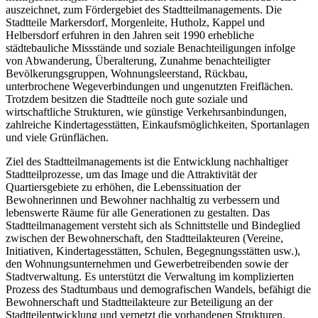
auszeichnet, zum Fördergebiet des Stadtteilmanagements. Die
Stadtteile Markersdorf, Morgenleite, Hutholz, Kappel und
Helbersdorf erfuhren in den Jahren seit 1990 erhebliche
städtebauliche Missstände und soziale Benachteiligungen infolge
von Abwanderung, Überalterung, Zunahme benachteiligter
Bevölkerungsgruppen, Wohnungsleerstand, Rückbau,
unterbrochene Wegeverbindungen und ungenutzten Freiflächen.
Trotzdem besitzen die Stadtteile noch gute soziale und
wirtschaftliche Strukturen, wie günstige Verkehrsanbindungen,
zahlreiche Kindertagesstätten, Einkaufsmöglichkeiten, Sportanlagen
und viele Grünflächen.
Ziel des Stadtteilmanagements ist die Entwicklung nachhaltiger
Stadtteilprozesse, um das Image und die Attraktivität der
Quartiersgebiete zu erhöhen, die Lebenssituation der
Bewohnerinnen und Bewohner nachhaltig zu verbessern und
lebenswerte Räume für alle Generationen zu gestalten. Das
Stadtteilmanagement versteht sich als Schnittstelle und Bindeglied
zwischen der Bewohnerschaft, den Stadtteilakteuren (Vereine,
Initiativen, Kindertagesstätten, Schulen, Begegnungsstätten usw.),
den Wohnungsunternehmen und Gewerbetreibenden sowie der
Stadtverwaltung. Es unterstützt die Verwaltung im komplizierten
Prozess des Stadtumbaus und demografischen Wandels, befähigt die
Bewohnerschaft und Stadtteilakteure zur Beteiligung an der
Stadtteilentwicklung und vernetzt die vorhandenen Strukturen.