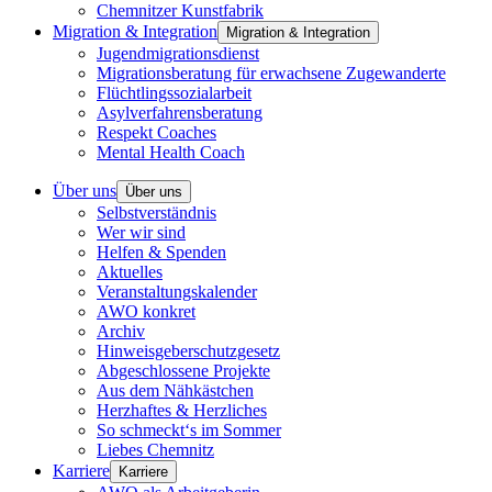
Chemnitzer Kunstfabrik
Migration & Integration
Migration & Integration
Jugendmigrationsdienst
Migrationsberatung für erwachsene Zugewanderte
Flüchtlingssozialarbeit
Asylverfahrensberatung
Respekt Coaches
Mental Health Coach
Über uns
Über uns
Selbstverständnis
Wer wir sind
Helfen & Spenden
Aktuelles
Veranstaltungskalender
AWO konkret
Archiv
Hinweisgeberschutzgesetz
Abgeschlossene Projekte
Aus dem Nähkästchen
Herzhaftes & Herzliches
So schmeckt‘s im Sommer
Liebes Chemnitz
Karriere
Karriere