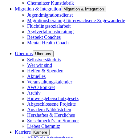
Chemnitzer Kunstfabrik
Migration & Integration
Migration & Integration
Jugendmigrationsdienst
Migrationsberatung für erwachsene Zugewanderte
Flüchtlingssozialarbeit
Asylverfahrensberatung
Respekt Coaches
Mental Health Coach
Über uns
Über uns
Selbstverständnis
Wer wir sind
Helfen & Spenden
Aktuelles
Veranstaltungskalender
AWO konkret
Archiv
Hinweisgeberschutzgesetz
Abgeschlossene Projekte
Aus dem Nähkästchen
Herzhaftes & Herzliches
So schmeckt‘s im Sommer
Liebes Chemnitz
Karriere
Karriere