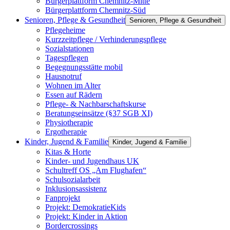
Bürgerplattform Chemnitz-Mitte
Bürgerplattform Chemnitz-Süd
Senioren, Pflege & Gesundheit
Senioren, Pflege & Gesundheit
Pflegeheime
Kurzzeitpflege / Verhinderungspflege
Sozialstationen
Tagespflegen
Begegnungsstätte mobil
Hausnotruf
Wohnen im Alter
Essen auf Rädern
Pflege- & Nachbarschaftskurse
Beratungseinsätze (§37 SGB XI)
Physiotherapie
Ergotherapie
Kinder, Jugend & Familie
Kinder, Jugend & Familie
Kitas & Horte
Kinder- und Jugendhaus UK
Schultreff OS „Am Flughafen“
Schulsozialarbeit
Inklusionsassistenz
Fanprojekt
Projekt: DemokratieKids
Projekt: Kinder in Aktion
Bordercrossings