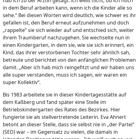
hab ich zu der Ärztin gesagt: ich weiß nicht, ob ich noch
in dem Beruf arbeiten kann, wenn ich die Kinder alle so
sehe.“ Bei diesen Worten wird deutlich, wie schwer es ihr
gefallen ist, den Beruf erneut aufzunehmen und doch
„rappelte” sie sich wieder auf und entschied sich, weiter
ihrem Traumberuf nachzugehen. Sie wechselte nun in
einen Kindergarten, in dem sie, wie sie sich erinnert, ein
Kind, das ihrer verstorbenen Tochter sehr ähnlich sah,
betreute und berichtet von den anfänglichen Problemen
damit. „Aber ich hab mich reingefitzt und wir haben uns
alle super verstanden, muss ich sagen, wir waren ein
super Kollektiv“.
Bis 1983 arbeitete sie in dieser Kindertagesstätte auf
dem Kaßberg und fand später eine Stelle im
Betriebskindergarten des Rates des Bezirkes. Hier
fungierte sie als stellvertretende Leiterin. Eva Ahnert
betont an dieser Stelle, dass sie selbst nie in „der Partei“
(SED) war – im Gegensatz zu vielen, die damals in