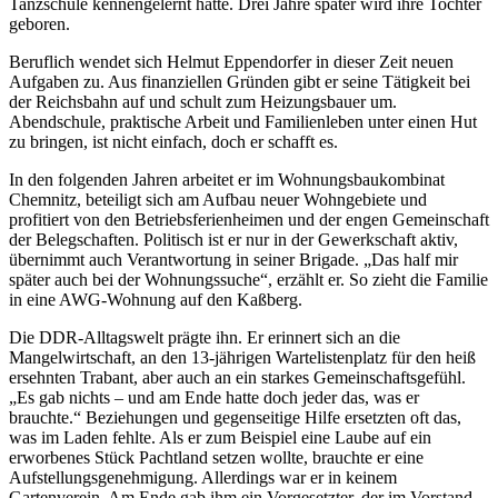
Tanzschule kennengelernt hatte. Drei Jahre später wird ihre Tochter
geboren.
Beruflich wendet sich Helmut Eppendorfer in dieser Zeit neuen
Aufgaben zu. Aus finanziellen Gründen gibt er seine Tätigkeit bei
der Reichsbahn auf und schult zum Heizungsbauer um.
Abendschule, praktische Arbeit und Familienleben unter einen Hut
zu bringen, ist nicht einfach, doch er schafft es.
In den folgenden Jahren arbeitet er im Wohnungsbaukombinat
Chemnitz, beteiligt sich am Aufbau neuer Wohngebiete und
profitiert von den Betriebsferienheimen und der engen Gemeinschaft
der Belegschaften. Politisch ist er nur in der Gewerkschaft aktiv,
übernimmt auch Verantwortung in seiner Brigade. „Das half mir
später auch bei der Wohnungssuche“, erzählt er. So zieht die Familie
in eine AWG-Wohnung auf den Kaßberg.
Die DDR-Alltagswelt prägte ihn. Er erinnert sich an die
Mangelwirtschaft, an den 13-jährigen Wartelistenplatz für den heiß
ersehnten Trabant, aber auch an ein starkes Gemeinschaftsgefühl.
„Es gab nichts – und am Ende hatte doch jeder das, was er
brauchte.“ Beziehungen und gegenseitige Hilfe ersetzten oft das,
was im Laden fehlte. Als er zum Beispiel eine Laube auf ein
erworbenes Stück Pachtland setzen wollte, brauchte er eine
Aufstellungsgenehmigung. Allerdings war er in keinem
Gartenverein. Am Ende gab ihm ein Vorgesetzter, der im Vorstand