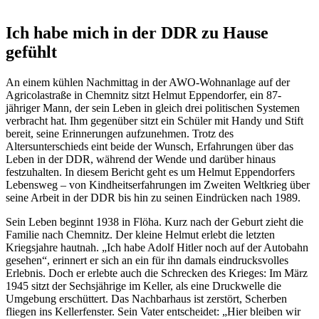
Ich habe mich in der DDR zu Hause
gefühlt
An einem kühlen Nachmittag in der AWO-Wohnanlage auf der
Agricolastraße in Chemnitz sitzt Helmut Eppendorfer, ein 87-
jähriger Mann, der sein Leben in gleich drei politischen Systemen
verbracht hat. Ihm gegenüber sitzt ein Schüler mit Handy und Stift
bereit, seine Erinnerungen aufzunehmen. Trotz des
Altersunterschieds eint beide der Wunsch, Erfahrungen über das
Leben in der DDR, während der Wende und darüber hinaus
festzuhalten. In diesem Bericht geht es um Helmut Eppendorfers
Lebensweg – von Kindheitserfahrungen im Zweiten Weltkrieg über
seine Arbeit in der DDR bis hin zu seinen Eindrücken nach 1989.
Sein Leben beginnt 1938 in Flöha. Kurz nach der Geburt zieht die
Familie nach Chemnitz. Der kleine Helmut erlebt die letzten
Kriegsjahre hautnah. „Ich habe Adolf Hitler noch auf der Autobahn
gesehen“, erinnert er sich an ein für ihn damals eindrucksvolles
Erlebnis. Doch er erlebte auch die Schrecken des Krieges: Im März
1945 sitzt der Sechsjährige im Keller, als eine Druckwelle die
Umgebung erschüttert. Das Nachbarhaus ist zerstört, Scherben
fliegen ins Kellerfenster. Sein Vater entscheidet: „Hier bleiben wir