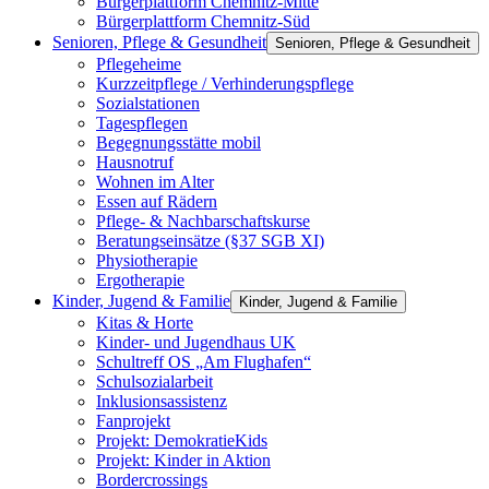
Bürgerplattform Chemnitz-Mitte
Bürgerplattform Chemnitz-Süd
Senioren, Pflege & Gesundheit
Senioren, Pflege & Gesundheit
Pflegeheime
Kurzzeitpflege / Verhinderungspflege
Sozialstationen
Tagespflegen
Begegnungsstätte mobil
Hausnotruf
Wohnen im Alter
Essen auf Rädern
Pflege- & Nachbarschaftskurse
Beratungseinsätze (§37 SGB XI)
Physiotherapie
Ergotherapie
Kinder, Jugend & Familie
Kinder, Jugend & Familie
Kitas & Horte
Kinder- und Jugendhaus UK
Schultreff OS „Am Flughafen“
Schulsozialarbeit
Inklusionsassistenz
Fanprojekt
Projekt: DemokratieKids
Projekt: Kinder in Aktion
Bordercrossings