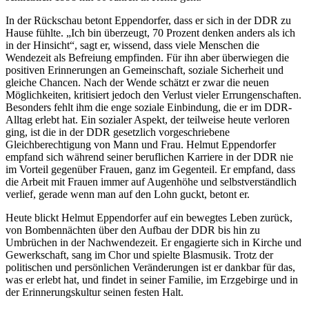
In der Rückschau betont Eppendorfer, dass er sich in der DDR zu
Hause fühlte. „Ich bin überzeugt, 70 Prozent denken anders als ich
in der Hinsicht“, sagt er, wissend, dass viele Menschen die
Wendezeit als Befreiung empfinden. Für ihn aber überwiegen die
positiven Erinnerungen an Gemeinschaft, soziale Sicherheit und
gleiche Chancen. Nach der Wende schätzt er zwar die neuen
Möglichkeiten, kritisiert jedoch den Verlust vieler Errungenschaften.
Besonders fehlt ihm die enge soziale Einbindung, die er im DDR-
Alltag erlebt hat. Ein sozialer Aspekt, der teilweise heute verloren
ging, ist die in der DDR gesetzlich vorgeschriebene
Gleichberechtigung von Mann und Frau. Helmut Eppendorfer
empfand sich während seiner beruflichen Karriere in der DDR nie
im Vorteil gegenüber Frauen, ganz im Gegenteil. Er empfand, dass
die Arbeit mit Frauen immer auf Augenhöhe und selbstverständlich
verlief, gerade wenn man auf den Lohn guckt, betont er.
Heute blickt Helmut Eppendorfer auf ein bewegtes Leben zurück,
von Bombennächten über den Aufbau der DDR bis hin zu
Umbrüchen in der Nachwendezeit. Er engagierte sich in Kirche und
Gewerkschaft, sang im Chor und spielte Blasmusik. Trotz der
politischen und persönlichen Veränderungen ist er dankbar für das,
was er erlebt hat, und findet in seiner Familie, im Erzgebirge und in
der Erinnerungskultur seinen festen Halt.