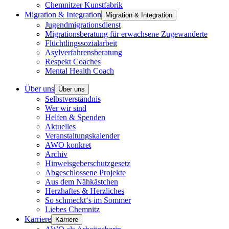
Chemnitzer Kunstfabrik
Migration & Integration
Migration & Integration
Jugendmigrationsdienst
Migrationsberatung für erwachsene Zugewanderte
Flüchtlingssozialarbeit
Asylverfahrensberatung
Respekt Coaches
Mental Health Coach
Über uns
Über uns
Selbstverständnis
Wer wir sind
Helfen & Spenden
Aktuelles
Veranstaltungskalender
AWO konkret
Archiv
Hinweisgeberschutzgesetz
Abgeschlossene Projekte
Aus dem Nähkästchen
Herzhaftes & Herzliches
So schmeckt‘s im Sommer
Liebes Chemnitz
Karriere
Karriere