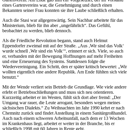
eines Gartenvereins war, die Genehmigung und durch einen
Bekannten seiner Frau konnten sie ihre Laube schließlich erhalten.
Auch die Stasi war allgegenwärtig. Sein Nachbar arbeitete für das
Ministerium, blieb für ihn aber „ungefährlich“. Das Gefühl,
beobachtet zu werden, blieb dennoch.
Als die Friedliche Revolution begann, stand auch Helmut
Eppendorfer zweimal mit auf der Straße. „Aus ‚Wir sind das Volk‘
wurde schnell ‚Wir sind ein Volk‘“, erinnert er sich. Viele, so auch
er, verbanden mit der Bewegung Hoffnungen auf mehr Freiheiten
und eine Erneuerung des Systems. Stattdessen folgte die
Wiedervereinigung. Ein Schritt, den er später kritisch bewertet: „Wir
wollten eigentlich eine andere Republik. Am Ende fühlten sich viele
benutzt.“
Mit der Wende verliert sein Betrieb die Grundlage. Wie viele andere
erlebt er Betriebsschließungen und muss sich neu orientieren.
Kurzzeitig arbeitet er im Westen, fühlt sich dort aber fremd: „Der
Umgang war rauer, die Leute arrogant, besonders wegen meines
sächsischen Dialekts.“ Zu Weihnachten im Jahr 1990 kehrt er nach
Chemnitz zurück und findet Anstellung in einem Sanitärgroßhandel.
Auch nach einem schweren Arbeitsunfall, nach dem er 13 Wochen
im Krankenhaus liegt, arbeitet er weiter in der Branche, bis er
schließlich 1998 mit 60 Jahren in Rente geht.