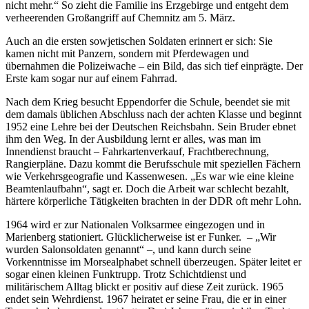
nicht mehr.“ So zieht die Familie ins Erzgebirge und entgeht dem
verheerenden Großangriff auf Chemnitz am 5. März.
Auch an die ersten sowjetischen Soldaten erinnert er sich: Sie
kamen nicht mit Panzern, sondern mit Pferdewagen und
übernahmen die Polizeiwache – ein Bild, das sich tief einprägte. Der
Erste kam sogar nur auf einem Fahrrad.
Nach dem Krieg besucht Eppendorfer die Schule, beendet sie mit
dem damals üblichen Abschluss nach der achten Klasse und beginnt
1952 eine Lehre bei der Deutschen Reichsbahn. Sein Bruder ebnet
ihm den Weg. In der Ausbildung lernt er alles, was man im
Innendienst braucht – Fahrkartenverkauf, Frachtberechnung,
Rangierpläne. Dazu kommt die Berufsschule mit speziellen Fächern
wie Verkehrsgeografie und Kassenwesen. „Es war wie eine kleine
Beamtenlaufbahn“, sagt er. Doch die Arbeit war schlecht bezahlt,
härtere körperliche Tätigkeiten brachten in der DDR oft mehr Lohn.
1964 wird er zur Nationalen Volksarmee eingezogen und in
Marienberg stationiert. Glücklicherweise ist er Funker. – „Wir
wurden Salonsoldaten genannt“ –, und kann durch seine
Vorkenntnisse im Morsealphabet schnell überzeugen. Später leitet er
sogar einen kleinen Funktrupp. Trotz Schichtdienst und
militärischem Alltag blickt er positiv auf diese Zeit zurück. 1965
endet sein Wehrdienst. 1967 heiratet er seine Frau, die er in einer